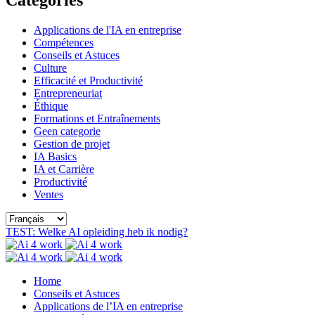
Applications de l'IA en entreprise
Compétences
Conseils et Astuces
Culture
Efficacité et Productivité
Entrepreneuriat
Éthique
Formations et Entraînements
Geen categorie
Gestion de projet
IA Basics
IA et Carrière
Productivité
Ventes
Choisir
une
TEST: Welke AI opleiding heb ik nodig?
langue
Home
Conseils et Astuces
Applications de l’IA en entreprise