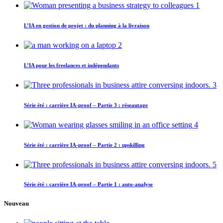
1
L’IA en gestion de projet : du planning à la livraison
2
L’IA pour les freelances et indépendants
3
Série été : carrière IA-proof – Partie 3 : réseautage
4
Série été : carrière IA-proof – Partie 2 : upskilling
5
Série été : carrière IA-proof – Partie 1 : auto-analyse
Nouveau