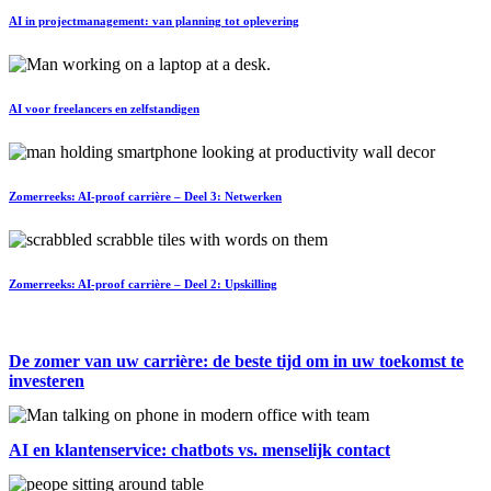
AI in projectmanagement: van planning tot oplevering
AI voor freelancers en zelfstandigen
Zomerreeks: AI-proof carrière – Deel 3: Netwerken
Zomerreeks: AI-proof carrière – Deel 2: Upskilling
De zomer van uw carrière: de beste tijd om in uw toekomst te
investeren
AI en klantenservice: chatbots vs. menselijk contact