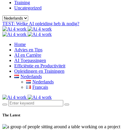
Training
Uncategorized
Kies
een
TEST: Welke AI opleiding heb ik nodig?
taal
Home
Advies en Tips
AI en Carrière
AI Toepassingen
Efficiëntie en Productiviteit
Opleidingen en Trainingen
Nederlands
Nederlands
Français
The Latest